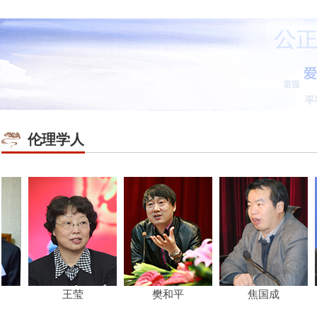
伦理学人
王莹
樊和平
焦国成
张