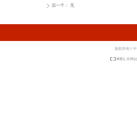
后一个：
无
ꄲ
版权所有© 
本网站