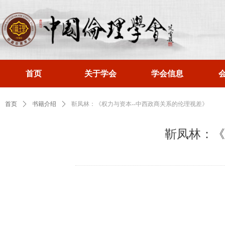
首页
关于学会
学会信息
首页
ꄲ
书籍介绍
ꄲ
靳凤林：《权力与资本--中西政商关系的伦理视差》
靳凤林：《