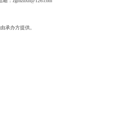
mzllxh@126.com
料由承办方提供。