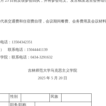
月 25 日前反馈参会回执，并将参会论文、发言稿发送至会务组信箱：zg
会代表交通费和住宿费自理，会议期间餐费、会务费用及会议材
13504342351
联系电话：15044441139
：联系电话：0434-3291632
吉林师范大学马克思主义学院
2025 年 5 月 20 日
性别
民族
职务/职称