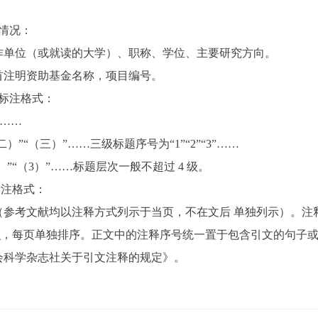
情况：
作单位（或就读的大学）、职称、学位、主要研究方向。
首注明资助基金名称，项目编号。
标注格式：
”……
）”“（三）”……三级标题序号为“1”“2”“3”……
）”“（3）”……标题层次一般不超过 4 级。
标注格式：
（参考文献均以注释方式列示于当页，不在文后 单独列示）。注
标识，每页单独排序。正文中的注释序号统一置于包含引文的句子
会科学杂志社关于引文注释的规定》。