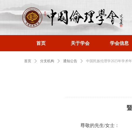
首页
关于学会
学会信息
首页
ꄲ
分支机构
ꄲ
通知公告
ꄲ
中国民族伦理学2025年学术
尊敬的先生/女士：