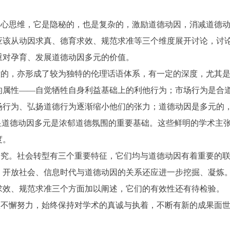
内心思维，它是隐秘的，也是复杂的，激励道德动因，消减道德
应该从动因求真、德育求效、规范求准等三个维度展开讨论，讨
重对孕育、发展道德动因多元的价值。
意的，亦形成了较为独特的伦理话语体系，有一定的深度，尤其
的属性——自觉牺牲自身利益基础上的利他行为；市场行为是合
场行为、弘扬道德行为逐渐缩小他们的张力；道德动因是多元的，
彰显道德动因多元是浓郁道德氛围的重要基础。这些鲜明的学术主
度。
研究。社会转型有三个重要特征，它们均与道德动因有着重要的
，开放社会、信息时代与道德动因的关系还应进一步挖掘、凝炼
求效、规范求准三个方面加以阐述，它们的有效性还有待检验。
队不懈努力，始终保持对学术的真诚与执着，不断有新的成果面