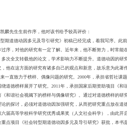
唐凯麟先生生前作序，他对该书给予较高评价：
转型期道德动因多元及导引研究》初稿已经完成，着我写序。此
作过序，对他的研究有一定了解。近年来，他不断努力，时常能
》多次全文转载他的论文，学术影响力不断提升。道德动因的研
义，他在这方面的研究有诸多自己的观点和新意，故乐意为此著
来一直致力于榜样、偶像问题的研究。2000年，承担省哲社课
绕道德榜样展开了研究。2011年，承担国家后期资助项目《和
著《和谐社会视阈下的榜样与偶像研究》。通过对道德榜样的研
理论的探讨，必须对道德动因加强研究，从而把研究重点放在道
第六届高等学校科学研究优秀成果奖（人文社会科学），由此开
基金重点项目《社会转型期道德动因多元及导引研究》获批，本书