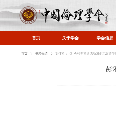
首页
关于学会
学会信息
首页
ꄲ
书籍介绍
ꄲ
彭怀祖：《社会转型期道德动因多元及导引
彭