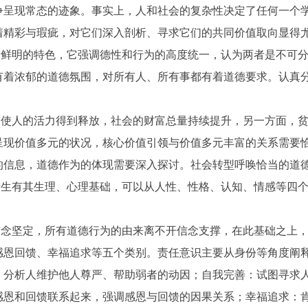
争呈现常态的迹象。事实上，人和社会的复杂性决定了任何一个
着精彩与瑕疵，对它们深入剖析、寻求它们的共同价值取向显得
着鲜明的特色，它强调德性和行为的高度统一，认为两者是不可
有着浓郁的道德氛围，对所有人、所有事都有着道德要求。认真
，使人的活力得到释放，社会的财富总量持续提升，另一方面，
呈现价值多元的状况，核心价值引领与价值多元丰富的关系需要
的信息，道德作为的体现需要深入探讨。社会转型呼唤恰当的道
产生有其生理、心理基础，可以从人性、性格、认知、情感等四
。
信念坚定，所有道德行为的由来离不开信念支撑，在此基础之上
感恩回馈、幸福追求等五个类别。责任意识主要从身份等角度阐
，分析人维护他人尊严、帮助弱者的动因；自我完善：试图寻求
感恩和回馈联系起来，强调感恩与回馈的因果关系；幸福追求：