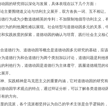
德动因的研究得以深化与发展，具体表现在以下几个方面：
争论主要围绕道义论与功利主义展开，双方各执一词、互不相让
道德行为成为少数道德精英的专利；不加限制地倡导功利主义，
德行为的利他属性难以展现。社会转型与道德动因多元的关系，
述和实践效度的探索，道德动因的确认与培育、践行社会主义核
、合道德行为、道德动因等概念是道德动因多元研究的基础，应
分为道德行为和合道德行为两个类别加以讨论，道德问题是利他
益的利他行为，道德动因是道德行为主体遵守、践履道德规范的
念展开。
精神、实践精神是马克思主义的重要内涵，它对道德动因的研究
道德动因学术观点的特点，通过辩证分析，可以了解各类道德动
应有的方向。
明显的流派，各个流派都坚持认为自己的学术主张是合乎逻辑的