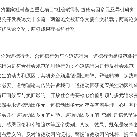
的国家社科基金重点项目“社会转型期道德动因多元及导引研究（15
已公开发表论文十余篇，两篇论文被新华文摘全文转载，两篇论
度优秀论文奖，两项成果获省哲社奖。
可分为道德行为、合道德行为与不道德行为。道德行为是模范践
德行为是符合社会规范的利他行为；不道德行为是违反社会规范
发生的动力和原因，其研究必须遵循理性精神、辩证精神、实践
常必要。道德理论与传统告诉我们：道德动因研究应关注动因纯
着正面效应与负面影响，开放社会需要核心价值引领与多元追求
必然要求道德动因多元。道德动因多元的存在有着生理、心理基
确实具有道德动因多元的可能。道德动因多元的“总纲”是信念坚
善、感恩回馈和幸福追求等五个类别。真实、效果、规范是发挥
是有意义的。反对道德动因的泛化、警惕道德动因的纯粹、提倡