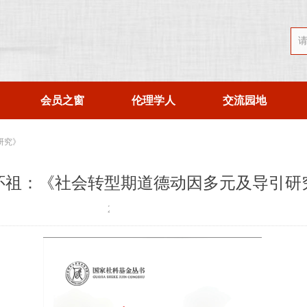
会员之窗
伦理学人
交流园地
研究》
怀祖：《社会转型期道德动因多元及导引研
​​​​
2025-09-09