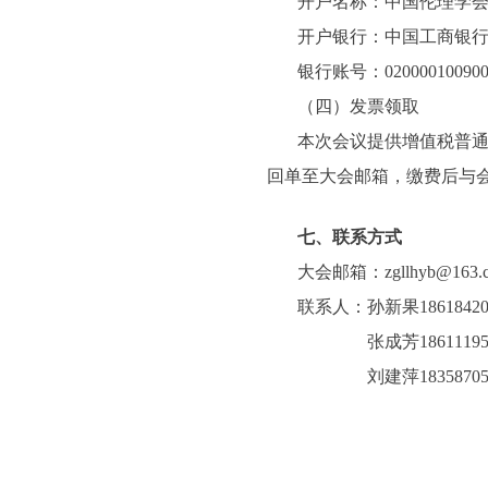
开户名称：中国伦理学
开户银行：中国工商银
银行账号：0200001009006
（四）发票领取
本次会议提供增值税普
回单至大会邮箱，缴费后与
七、联系方式
大会邮箱：zgllhyb@163.
联系人：
孙新果18618420
张成芳186111953
刘建萍183587052