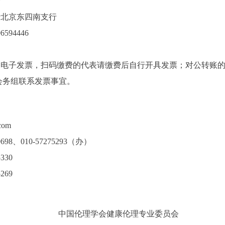
会
行北京东四南支行
594446
通电子发票，扫码缴费的代表请缴费后自行开具发票；对公转账
会务组联系发票事宜。
com
698、010-57275293（办）
30
69
中国伦理学会健康伦理专业委员会