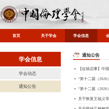
首页
关于学会
学会信息
通知公告
学会信息
【征稿启事】中
넸
学会动态
“第十二届（20
넸
通知公告
“第十二届（20
넸
关于恢复王福义等
넸
关于吸纳乙楠楠等
넸